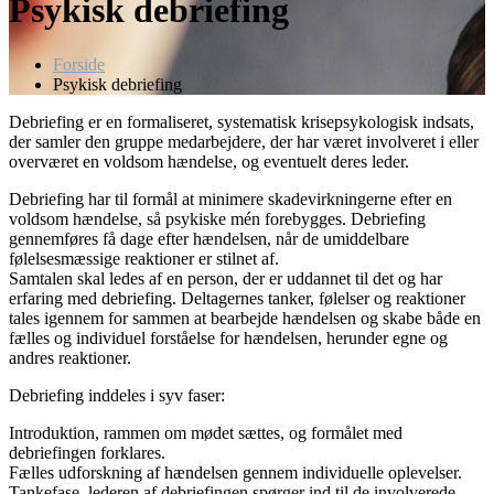
Psykisk debriefing
Forside
Psykisk debriefing
Debriefing er en formaliseret, systematisk krisepsykologisk indsats,
der samler den gruppe medarbejdere, der har været involveret i eller
overværet en voldsom hændelse, og eventuelt deres leder.
Debriefing har til formål at minimere skadevirkningerne efter en
voldsom hændelse, så psykiske mén forebygges. Debriefing
gennemføres få dage efter hændelsen, når de umiddelbare
følelsesmæssige reaktioner er stilnet af.
Samtalen skal ledes af en person, der er uddannet til det og har
erfaring med debriefing. Deltagernes tanker, følelser og reaktioner
tales igennem for sammen at bearbejde hændelsen og skabe både en
fælles og individuel forståelse for hændelsen, herunder egne og
andres reaktioner.
Debriefing inddeles i syv faser:
Introduktion, rammen om mødet sættes, og formålet med
debriefingen forklares.
Fælles udforskning af hændelsen gennem individuelle oplevelser.
Tankefase, lederen af debriefingen spørger ind til de involverede