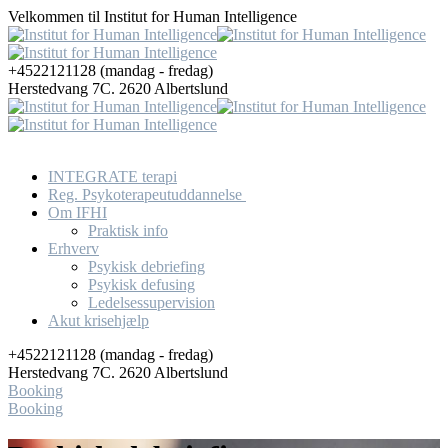
Velkommen til
Institut for Human Intelligence
+4522121128
(mandag - fredag)
Herstedvang 7C.
2620 Albertslund
INTEGRATE terapi
Reg. Psykoterapeutuddannelse ​
Om IFHI
Praktisk info
Erhverv
Psykisk debriefing
Psykisk defusing
Ledelsessupervision
Akut krisehjælp
+4522121128
(mandag - fredag)
Herstedvang 7C.
2620 Albertslund
Booking
Booking